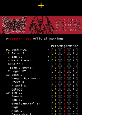
#
FreeArtFriday
Official Rankings
PrizeMajorMinor
#
1
Josh McG.
♦
[
6
][
3
][
3
]
2
Jaime S. [
4
][
3
][
1
]
3
Ian B.
♦
[
5
]
[
2
][
3
]
4
Matt Broman
♦
[
3
]
[
2
][
1
]
6
▼
Colin L. [
2
][
2
][
0
]
▲
Banjo Booker [
2
][
2
][
0
]
7
Logan KT [
3
][
1
][
2
]
12
Josh S. [
2
][
1
][
1
]
Vaughn Bjarnason [
2
][
1
][
1
]
Steve K. [
2
][
1
][
1
]
Franki S. [
2
][
1
][
1
]
ggkpgg [
2
][
1
][
1
]
19
Tim D. [
1
][
1
][
0
]
Jenn M. [
1
][
1
][
0
]
Bob G. [
1
][
1
][
0
]
@hesitantkaylien [
1
][
1
][
0
]
Huge [
1
][
1
][
0
]
Alax D. [
1
][
1
][
0
]
Cassandra R. [
1
][
1
][
0
]